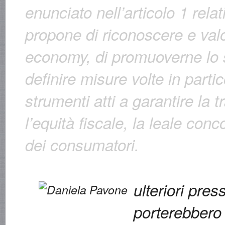
enunciato nell’articolo 1 relati
propone di riconoscere e val
economy
, di promuoverne lo 
definire misure volte in partic
strumenti atti a garantire la 
l’equità fiscale, la leale conc
dei consumatori.
ulteriori press
porterebbero